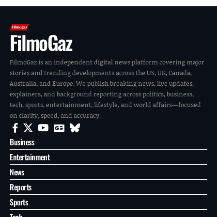
FilmoGaz
FilmoGaz is an independent digital news platform covering major
stories and trending developments across the US, UK, Canada,
Australia, and Europe. We publish breaking news, live updates,
explainers, and background reporting across politics, business,
tech, sports, entertainment, lifestyle, and world affairs—focused
on clarity, speed, and accuracy.
Business
Entertainment
News
Reports
Sports
Tech