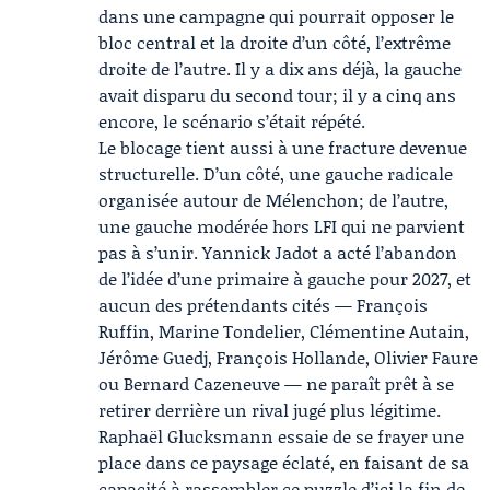
dans une campagne qui pourrait opposer le
bloc central et la droite d’un côté, l’extrême
droite de l’autre. Il y a dix ans déjà, la gauche
avait disparu du second tour; il y a cinq ans
encore, le scénario s’était répété.
Le blocage tient aussi à une fracture devenue
structurelle. D’un côté, une gauche radicale
organisée autour de Mélenchon; de l’autre,
une gauche modérée hors LFI qui ne parvient
pas à s’unir.
Yannick Jadot
a acté l’abandon
de l’idée d’une primaire à gauche pour 2027, et
aucun des prétendants cités —
François
Ruffin
,
Marine Tondelier
, Clémentine Autain,
Jérôme Guedj, François Hollande, Olivier Faure
ou Bernard Cazeneuve — ne paraît prêt à se
retirer derrière un rival jugé plus légitime.
Raphaël Glucksmann
essaie de se frayer une
place dans ce paysage éclaté, en faisant de sa
capacité à rassembler ce puzzle d’ici la fin de